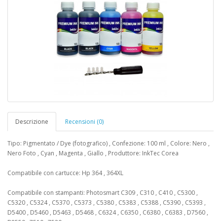
Descrizione
Recensioni (0)
Tipo: Pigmentato / Dye (fotografico) , Confezione: 100 ml , Colore: Nero ,
Nero Foto , Cyan , Magenta , Giallo , Produttore: InkTec Corea
Compatibile con cartucce: Hp 364 , 364XL
Compatibile con stampanti: Photosmart C309 , C310 , C410 , C5300 ,
C5320 , C5324 , C5370 , C5373 , C5380 , C5383 , C5388 , C5390 , C5393 ,
D5400 , D5460 , D5463 , D5468 , C6324 , C6350 , C6380 , C6383 , D7560 ,