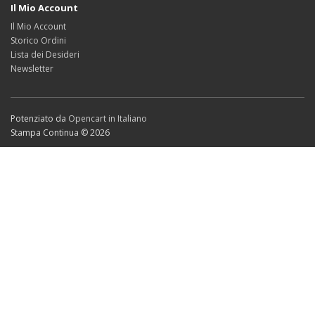
Il Mio Account
Il Mio Account
Storico Ordini
Lista dei Desideri
Newsletter
Potenziato da
Opencart in Italiano
Stampa Continua © 2026