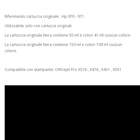
Riferimento cartuccia originale: Hp 970 - 971
Utilizzabile solo con cartucce originali.
La cartuccia originale Nera contiene 50 ml e colori 41 ml ciuscun colore.
La cartuccia originale Nera contiene 150 ml e colori 109 ml ciuscun
colore.
Compatible con stampante: Officejet Pro X576 , X476 , X451 , X551