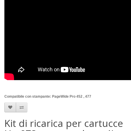
Compatibile con stampante: PageWide Pro 452 , 477
Kit di ricarica per cartucce