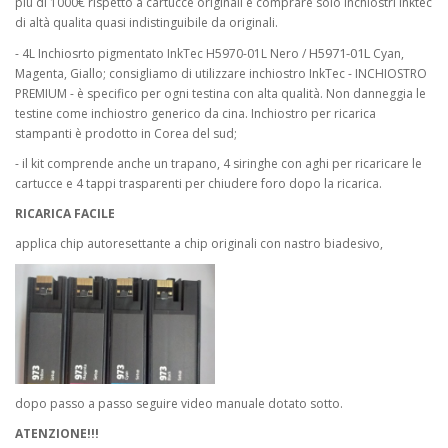
più di 1000€ rispetto a cartucce originali e comprare solo inchiostri Inktec
di altà qualita quasi indistinguibile da originali.
H5971-01L
- 4L Inchiosrto pigmentato InkTec H5970-01L Nero /
Cyan,
Magenta, Giallo; consigliamo di utilizzare inchiostro InkTec - INCHIOSTRO
PREMIUM - è specifico per ogni testina con alta qualità. Non danneggia le
testine come inchiostro generico da cina. Inchiostro per ricarica
stampanti è prodotto in Corea del sud;
- il kit comprende anche un trapano, 4 siringhe con aghi per ricaricare le
cartucce e 4 tappi trasparenti per chiudere foro dopo la ricarica.
RICARICA FACILE
applica chip autoresettante a chip originali con nastro biadesivo,
dopo passo a passo seguire video manuale dotato sotto.
ATENZIONE!!!