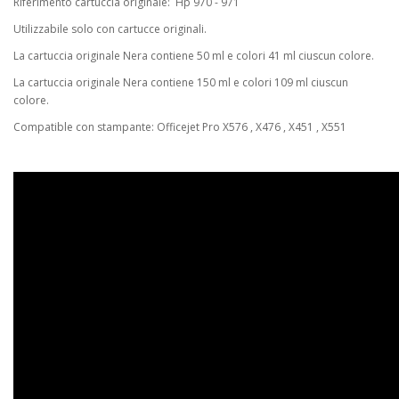
Riferimento cartuccia originale: Hp 970 - 971
Utilizzabile solo con cartucce originali.
La cartuccia originale Nera contiene 50 ml e colori 41 ml ciuscun colore.
La cartuccia originale Nera contiene 150 ml e colori 109 ml ciuscun
colore.
Compatible con stampante: Officejet Pro X576 , X476 , X451 , X551