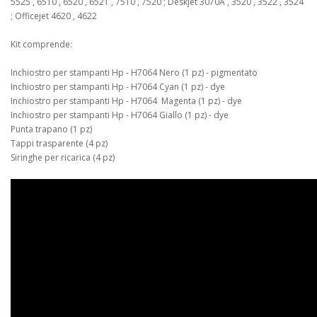
5525 , 6510 , 6520 , 6521 , 7510 , 7520 ; Deskjet 3070A , 3520 , 3522 , 3524
; Officejet 4620 , 4622
Kit comprende:
Inchiostro per stampanti Hp - H7064 Nero (1 pz) - pigmentato
Inchiostro per stampanti Hp - H7064 Cyan (1 pz) - dye
Inchiostro per stampanti Hp - H7064 Magenta (1 pz) - dye
Inchiostro per stampanti Hp - H7064 Giallo (1 pz) - dye
Punta trapano (1 pz)
Tappi trasparente (4 pz)
Siringhe per ricarica (4 pz)