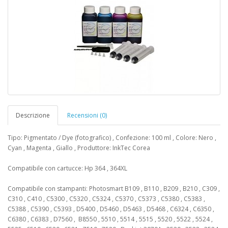
Descrizione
Recensioni (0)
Tipo: Pigmentato / Dye (fotografico) , Confezione: 100 ml , Colore: Nero ,
Cyan , Magenta , Giallo , Produttore: InkTec Corea
Compatibile con cartucce: Hp 364 , 364XL
Compatibile con stampanti: Photosmart B109 , B110 , B209 , B210 , C309 ,
C310 , C410 , C5300 , C5320 , C5324 , C5370 , C5373 , C5380 , C5383 ,
C5388 , C5390 , C5393 , D5400 , D5460 , D5463 , D5468 , C6324 , C6350 ,
C6380 , C6383 , D7560 , B8550 , 5510 , 5514 , 5515 , 5520 , 5522 , 5524 ,