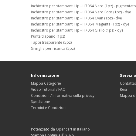
Inchiostro per stampanti Hp - H7064 Nero (1pz) - pigmentato
Inchiostro per stampanti Hp - H7064 Nero Foto (1pz) - dye
Inchiostro per stampanti Hp - H7064 Cyan (1pz) - dye
Inchiostro per stampanti Hp - H7064 Magenta (1pz) - dye
Inchiostro per stampanti Hp - H7064 Giallo (1pz) - dye
Punta trapano (1pz)
Tappi trasparente (5pz)
Siringhe per ricarica (5pz)
Informazione
Servizio
Mappa Categorie
Contattac
Video Tutorial / FAQ
Resi
Condizioni / Informativa sulla privacy
Mappa de
Spedizione
Termini e Condizioni
Potenziato da
Opencart in Italiano
Stampa Continua © 2026