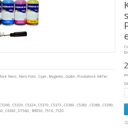
K
Co
Di
2
Im
lore: Nero , Nero Foto , Cyan , Magenta , Giallo , Produttore: InkTec
Qt
5300 , C5320 , C5324 , C5370 , C5373 , C5380 , C5383 , C5388 , C5390 ,
0 , C6383 , D7560 , B8550 , 7510 , 7520