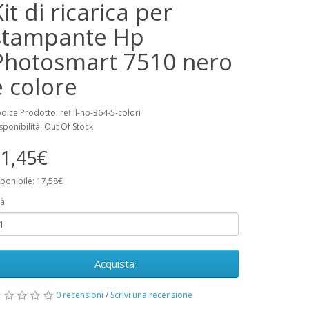
it di ricarica per
stampante Hp
Photosmart 7510 nero
e colore
dice Prodotto: refill-hp-364-5-colori
sponibilità: Out Of Stock
1,45€
ponibile: 17,58€
à
Acquista
0 recensioni
/
Scrivi una recensione