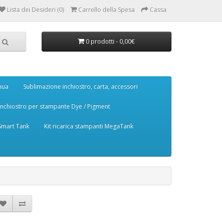
Lista dei Desideri (0)
Carrello della Spesa
Cassa
0 prodotti - 0,00€
nua
Sublimazione inchiostro, carta, accessori
Inchiostro per stampante Dye / Pigment
 Smart Tank
Kit ricarica stampanti MegaTank