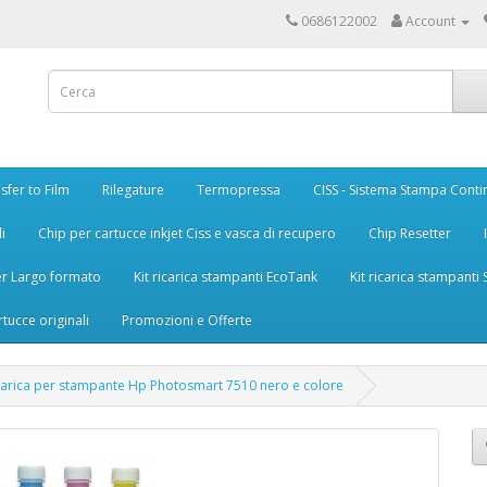
0686122002
Account
sfer to Film
Rilegature
Termopressa
CISS - Sistema Stampa Conti
i
Chip per cartucce inkjet Ciss e vasca di recupero
Chip Resetter
er Largo formato
Kit ricarica stampanti EcoTank
Kit ricarica stampanti
rtucce originali
Promozioni e Offerte
ricarica per stampante Hp Photosmart 7510 nero e colore