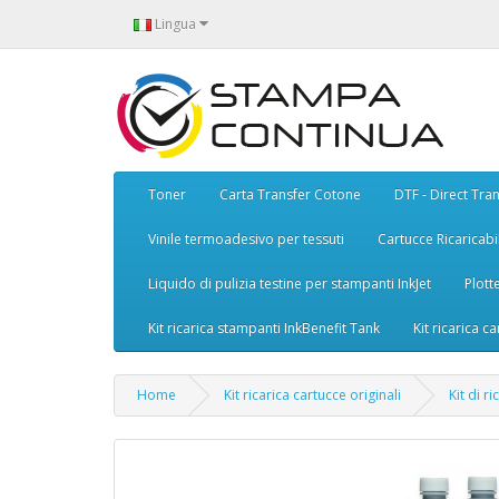
Lingua
Toner
Carta Transfer Cotone
DTF - Direct Tran
Vinile termoadesivo per tessuti
Cartucce Ricaricabil
Liquido di pulizia testine per stampanti InkJet
Plott
Kit ricarica stampanti InkBenefit Tank
Kit ricarica ca
Home
Kit ricarica cartucce originali
Kit di 