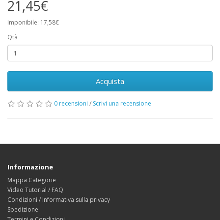
21,45€
Imponibile: 17,58€
Qtà
Acquista
0 recensioni
/
Scrivi una recensione
Informazione
Mappa Categorie
Video Tutorial / FAQ
Condizioni / Informativa sulla privacy
Spedizione
Termini e Condizioni