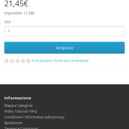
21,45€
Imponibile: 17,58€
Qtà
Acquista
0 recensioni
/
Scrivi una recensione
Informazione
Mappa Categorie
Video Tutorial / FAQ
Condizioni / Informativa sulla privacy
Spedizione
Termini e Condizioni