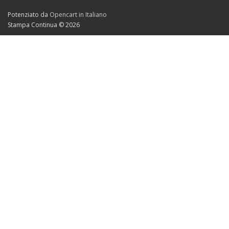
Potenziato da
Opencart in Italiano
Stampa Continua © 2026