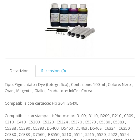
Descrizione
Recensioni (0)
Tipo: Pigmentato / Dye (fotografico) , Confezione: 100 ml , Colore: Nero ,
Cyan , Magenta , Giallo , Produttore: InkTec Corea
Compatibile con cartucce: Hp 364 , 364XL
Compatibile con stampanti: Photosmart B109 , B110 , B209 , B210 , C309 ,
C310 , C410 , C5300 , C5320 , C5324 , C5370 , C5373 , C5380 , C5383 ,
C5388 , C5390 , C5393 , D5400 , D5460 , D5463 , D5468 , C6324 , C6350 ,
C6380 , C6383 , D7560 , B8550 , 5510 , 5514 , 5515 , 5520 , 5522 , 5524 ,