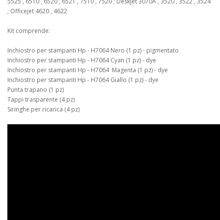
5525 , 6510 , 6520 , 6521 , 7510 , 7520 ; Deskjet 3070A , 3520 , 3522 , 3524
; Officejet 4620 , 4622
Kit comprende:
Inchiostro per stampanti Hp - H7064 Nero (1 pz) - pigmentato
Inchiostro per stampanti Hp - H7064 Cyan (1 pz) - dye
Inchiostro per stampanti Hp - H7064 Magenta (1 pz) - dye
Inchiostro per stampanti Hp - H7064 Giallo (1 pz) - dye
Punta trapano (1 pz)
Tappi trasparente (4 pz)
Siringhe per ricarica (4 pz)