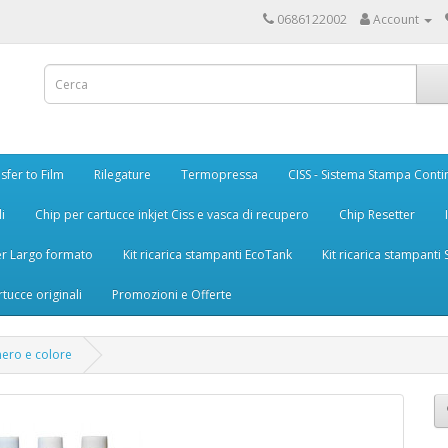
0686122002
Account
sfer to Film
Rilegature
Termopressa
CISS - Sistema Stampa Conti
i
Chip per cartucce inkjet Ciss e vasca di recupero
Chip Resetter
er Largo formato
Kit ricarica stampanti EcoTank
Kit ricarica stampanti
rtucce originali
Promozioni e Offerte
nero e colore