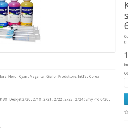
K
Co
Di
1
Im
Qt
lore: Nero , Cyan , Magenta , Giallo , Produttore: InkTec Corea
130 ; DeskJet 2720 , 2710 , 2721 , 2722 , 2723 , 2724 ; Envy Pro 6420 ,
o