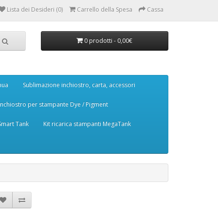
Lista dei Desideri (0)
Carrello della Spesa
Cassa
0 prodotti - 0,00€
nua
Sublimazione inchiostro, carta, accessori
Inchiostro per stampante Dye / Pigment
 Smart Tank
Kit ricarica stampanti MegaTank