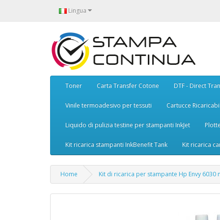
Lingua
Toner
Carta Transfer Cotone
DTF - Direct Tran
Vinile termoadesivo per tessuti
Cartucce Ricaricabil
Liquido di pulizia testine per stampanti InkJet
Plott
Kit ricarica stampanti InkBenefit Tank
Kit ricarica ca
Home
Kit di ricarica per stampante Hp Envy 6030 