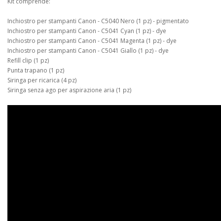
Kit comprende:
Inchiostro per stampanti Canon - C5040 Nero (1 pz) - pigmentato
Inchiostro per stampanti Canon - C5041 Cyan (1 pz) - dye
Inchiostro per stampanti Canon - C5041 Magenta (1 pz) - dye
Inchiostro per stampanti Canon - C5041 Giallo (1 pz) - dye
Refill clip (1 pz)
Punta trapano (1 pz)
Siringa per ricarica (4 pz)
Siringa senza ago per aspirazione aria (1 pz)