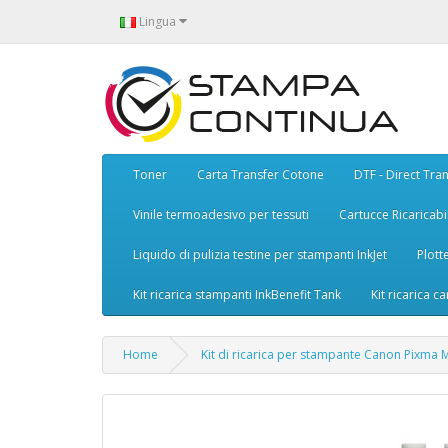
Lingua
Toner
Carta Transfer Cotone
DTF - Direct Tran
Vinile termoadesivo per tessuti
Cartucce Ricaricabil
Liquido di pulizia testine per stampanti InkJet
Plott
Kit ricarica stampanti InkBenefit Tank
Kit ricarica ca
Home
Kit di ricarica per stampante Canon Pixma