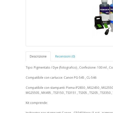
Descrizione
Recensioni (0)
Tipo: Pigmentato / Dye (fotografico) , Confezione: 100 ml , Co
Compatibile con cartucce: Canon PG-545 , CL-546
Compatibile con stampanti: Pixma iP2850 , MG2450 , MG255
MG2550S , MX495 , TS3150 , TS3151 , TS305 , TS205 , TS3350 ,
Kit comprende:
Inchiostro per stampanti Canon - C5040 Nero (1 pz) - pigmen