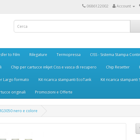
0686122002
Account
sfer to Film
Rilegature
Termopressa
CISS - Sistema Stampa Conti
i
Chip per cartucce inkjet Ciss e vasca di recupero
Chip Resetter
er Largo formato
Kit ricarica stampanti EcoTank
Kit ricarica stampanti
rtucce originali
Promozioni e Offerte
 MG3050 nero e colore