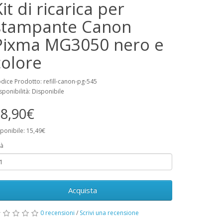
it di ricarica per
stampante Canon
Pixma MG3050 nero e
colore
dice Prodotto: refill-canon-pg-545
sponibilità: Disponibile
8,90€
ponibile: 15,49€
à
Acquista
0 recensioni
/
Scrivi una recensione