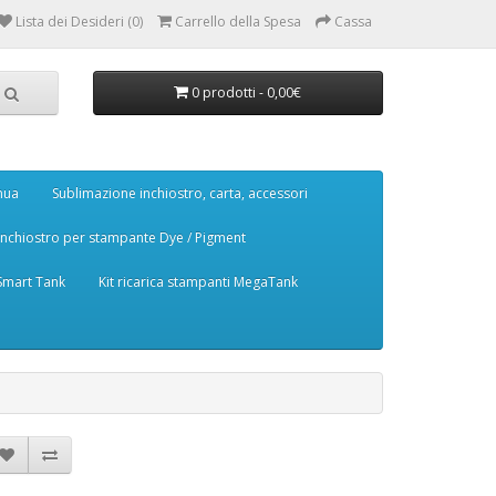
Lista dei Desideri (0)
Carrello della Spesa
Cassa
0 prodotti - 0,00€
nua
Sublimazione inchiostro, carta, accessori
Inchiostro per stampante Dye / Pigment
 Smart Tank
Kit ricarica stampanti MegaTank