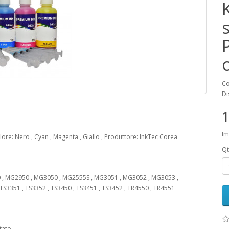
K
Co
Di
1
Im
lore: Nero , Cyan , Magenta , Giallo , Produttore: InkTec Corea
Qt
0 , MG2950 , MG3050 , MG2555S , MG3051 , MG3052 , MG3053 ,
 TS3351 , TS3352 , TS3450 , TS3451 , TS3452 , TR4550 , TR4551
tato