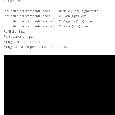
Kit comprende:
Inchiostro per stampanti Canon - C5040 Nero (1 pz) - pigmentato
Inchiostro per stampanti Canon - C5041 Cyan (1 pz) - dye
Inchiostro per stampanti Canon - C5041 Magenta (1 pz) - dye
Inchiostro per stampanti Canon - C5041 Giallo (1 pz) - dye
Refill clip (1 pz)
Punta trapano (1 pz)
Siringa per ricarica (4 pz)
Siringa senza ago per aspirazione aria (1 pz)