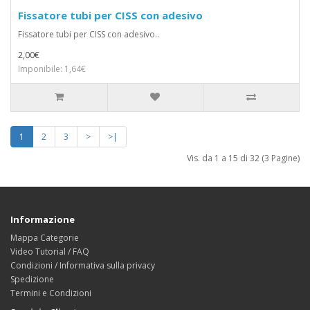
Fissatore tubi per CISS con adesivo
Fissatore tubi per CISS con adesivo..
2,00€
Imponibile: 1,64€
1
2
3
>
>|
Vis. da 1 a 15 di 32 (3 Pagine)
Informazione
Mappa Categorie
Video Tutorial / FAQ
Condizioni / Informativa sulla privacy
Spedizione
Termini e Condizioni