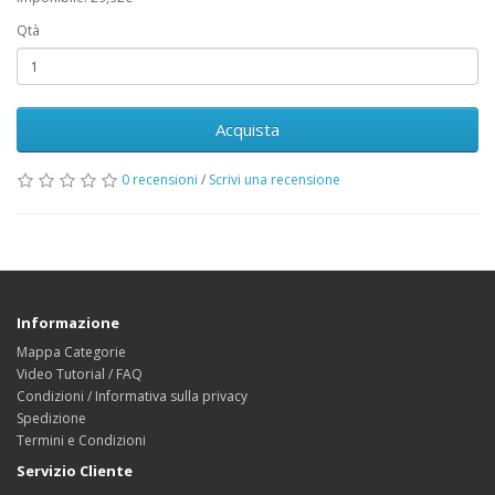
Qtà
Acquista
0 recensioni
/
Scrivi una recensione
Informazione
Mappa Categorie
Video Tutorial / FAQ
Condizioni / Informativa sulla privacy
Spedizione
Termini e Condizioni
Servizio Cliente