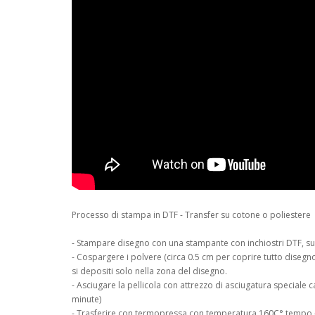
Processo di stampa in DTF - Transfer su cotone o poliestere
- Stampare disegno con una stampante con inchiostri DTF, su p
- Cospargere i polvere (circa 0.5 cm per coprire tutto disegno
si depositi solo nella zona del disegno.
- Asciugare la pellicola con attrezzo di asciugatura speciale 
minute)
- Trasferire con termopressa con temperatura 160C° tempo -