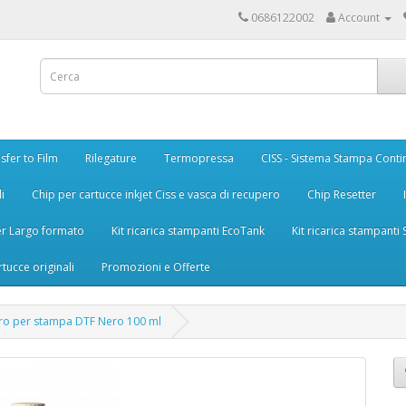
0686122002
Account
sfer to Film
Rilegature
Termopressa
CISS - Sistema Stampa Conti
i
Chip per cartucce inkjet Ciss e vasca di recupero
Chip Resetter
er Largo formato
Kit ricarica stampanti EcoTank
Kit ricarica stampanti
rtucce originali
Promozioni e Offerte
tro per stampa DTF Nero 100 ml