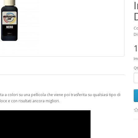
Co
Di
1
Im
Qt
a a colori su una pellicola che viene poi trasferita su qualsiasi tipo di
oce e con risultati ancora migliori.