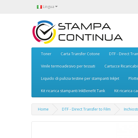
Lingua
Toner
Carta Transfer Cotone
DTF - Direct Tran
Vinile termoadesivo per tessuti
Cartucce Ricaricabil
Liquido di pulizia testine per stampanti InkJet
Plott
Kit ricarica stampanti InkBenefit Tank
Kit ricarica ca
Home
DTF - Direct Transfer to Film
Inchios