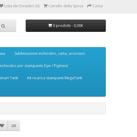
Lista dei Desideri (0)
Carrello della Spesa
Cassa
0 prodotti - 0,00€
nua
Sublimazione inchiostro, carta, accessori
Inchiostro per stampante Dye / Pigment
 Smart Tank
Kit ricarica stampanti MegaTank