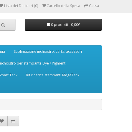
Lista dei Desideri (0)
Carrello della Spesa
Cassa
0 prodotti - 0,00€
nua
Sublimazione inchiostro, carta, accessori
Inchiostro per stampante Dye / Pigment
 Smart Tank
Kit ricarica stampanti MegaTank