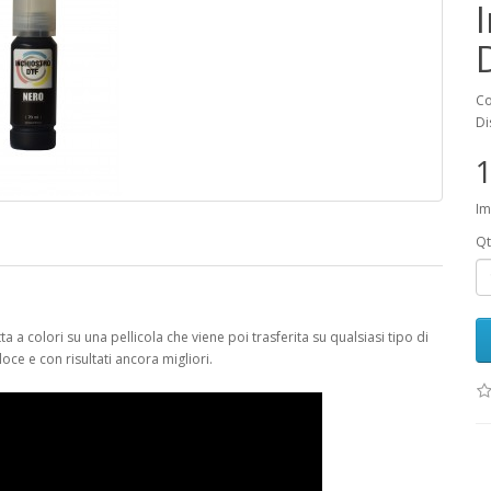
Co
Di
1
Im
Qt
a a colori su una pellicola che viene poi trasferita su qualsiasi tipo di
oce e con risultati ancora migliori.