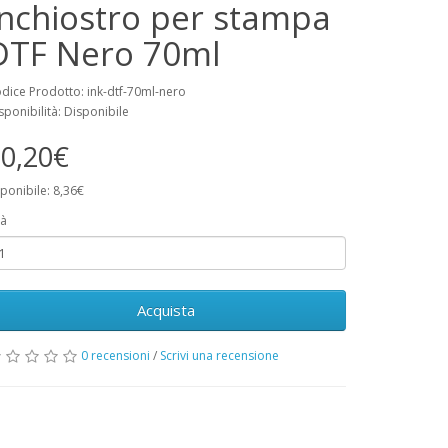
Inchiostro per stampa
DTF Nero 70ml
dice Prodotto: ink-dtf-70ml-nero
sponibilità: Disponibile
0,20€
ponibile: 8,36€
à
Acquista
0 recensioni
/
Scrivi una recensione