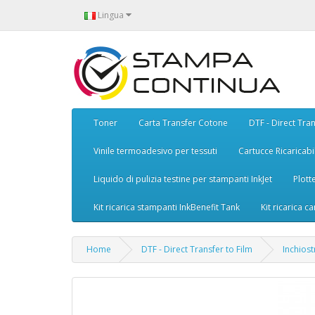
Lingua
Toner
Carta Transfer Cotone
DTF - Direct Tran
Vinile termoadesivo per tessuti
Cartucce Ricaricabil
Liquido di pulizia testine per stampanti InkJet
Plott
Kit ricarica stampanti InkBenefit Tank
Kit ricarica ca
Home
DTF - Direct Transfer to Film
Inchios