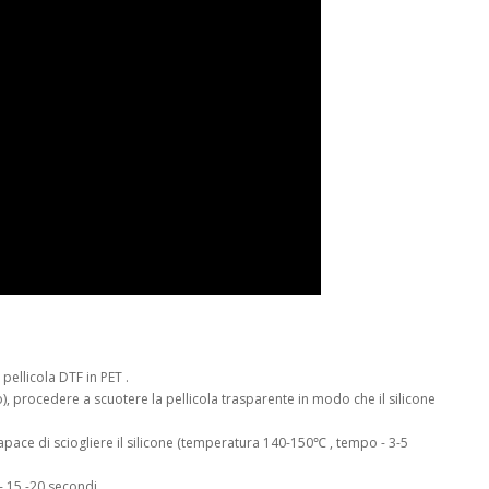
ellicola DTF in PET .
), procedere a scuotere la pellicola trasparente in modo che il silicone
capace di sciogliere il silicone (temperatura 140-150℃ , tempo - 3-5
 15 -20 secondi.