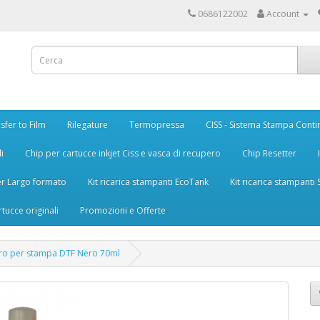
0686122002
Account
sfer to Film
Rilegature
Termopressa
CISS - Sistema Stampa Conti
i
Chip per cartucce inkjet Ciss e vasca di recupero
Chip Resetter
er Largo formato
Kit ricarica stampanti EcoTank
Kit ricarica stampanti
rtucce originali
Promozioni e Offerte
tro per stampa DTF Nero 70ml