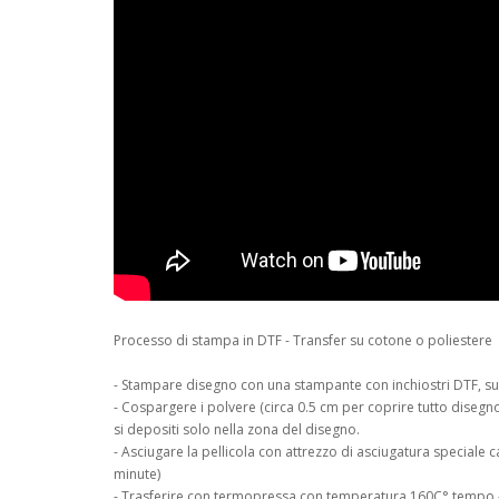
Processo di stampa in DTF - Transfer su cotone o poliestere
- Stampare disegno con una stampante con inchiostri DTF, su p
- Cospargere i polvere (circa 0.5 cm per coprire tutto disegno
si depositi solo nella zona del disegno.
- Asciugare la pellicola con attrezzo di asciugatura speciale 
minute)
- Trasferire con termopressa con temperatura 160C° tempo -