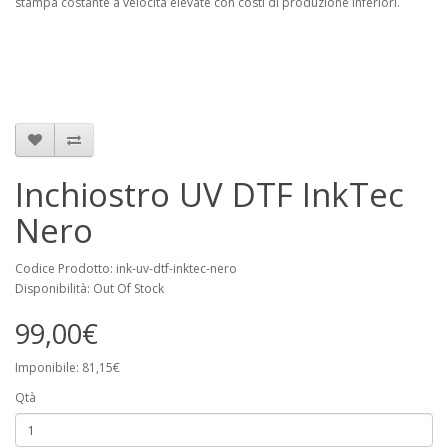
stampa costante a velocità elevate con costi di produzione inferiori.
Inchiostro UV DTF InkTec
Nero
Codice Prodotto: ink-uv-dtf-inktec-nero
Disponibilità: Out Of Stock
99,00€
Imponibile: 81,15€
Qtà