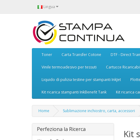
Lingua
Toner
Carta Transfer Cotone
DTF - Direct Tran
Vinile termoadesivo per tessuti
Cartucce Ricaricabil
Liquido di pulizia testine per stampanti InkJet
Plott
Kit ricarica stampanti InkBenefit Tank
Kit ricarica ca
Home
Sublimazione inchiostro, carta, accessori
Perfeziona la Ricerca
Kit 