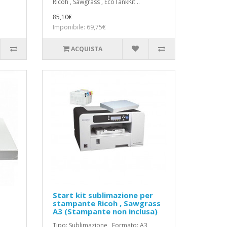
Ricoh , Sawgrass , EcoTankKit ..
85,10€
Imponibile: 69,75€
ACQUISTA
Start kit sublimazione per
stampante Ricoh , Sawgrass
A3 (Stampante non inclusa)
,
Tipo: Sublimazione , Formato: A3 ,