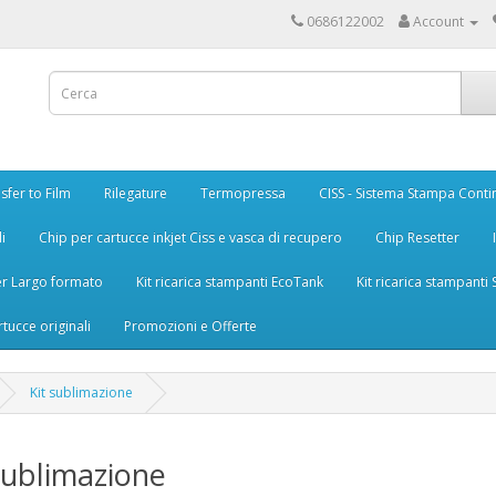
0686122002
Account
sfer to Film
Rilegature
Termopressa
CISS - Sistema Stampa Conti
i
Chip per cartucce inkjet Ciss e vasca di recupero
Chip Resetter
er Largo formato
Kit ricarica stampanti EcoTank
Kit ricarica stampanti
rtucce originali
Promozioni e Offerte
Kit sublimazione
sublimazione