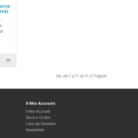
orce
usa)
,
on
F..
Vis. da 1 a 11 di 11 (1 Pagine)
Il Mio Account
Il Mio Account
Storico Ordini
Lista dei Desideri
Newsletter