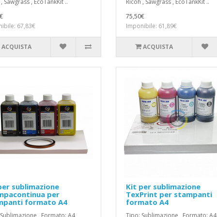
, Sawgrass , EcoTankKit ..
Ricoh , Sawgrass , EcoTankKit ..
€
75,50€
ibile: 67,83€
Imponibile: 61,89€
ACQUISTA
ACQUISTA
per sublimazione
Kit per sublimazione
mpacontinua per
TexPrint per stampanti
mpanti formato A4
formato A4
 Sublimazione , Formato: A4 ,
Tipo: Sublimazione , Formato: A4 