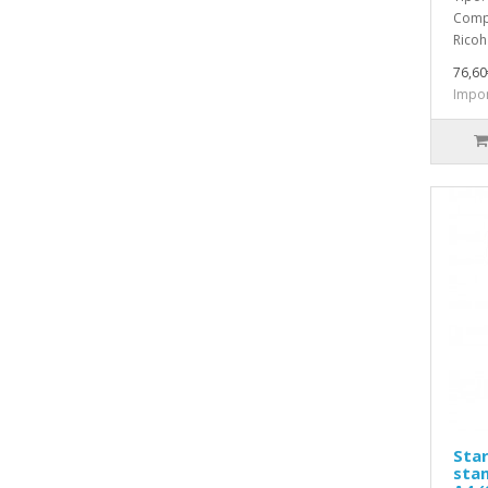
Compa
Ricoh 
76,60
Impon
Star
sta