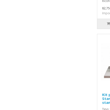
Ricoh 
82,75
Impon
Kit 
Sta
sta
Tipo: