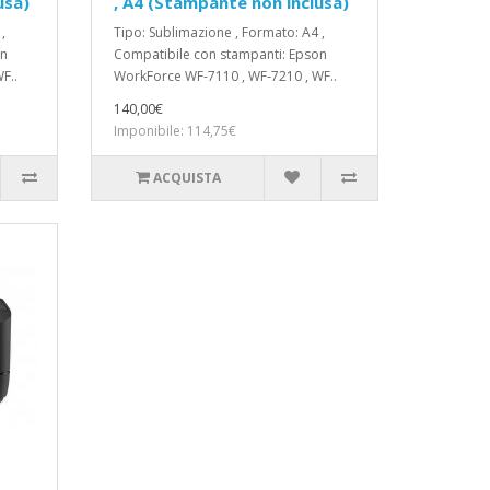
usa)
, A4 (Stampante non inclusa)
,
Tipo: Sublimazione , Formato: A4 ,
on
Compatibile con stampanti: Epson
F..
WorkForce WF-7110 , WF‑7210 , WF..
140,00€
Imponibile: 114,75€
ACQUISTA