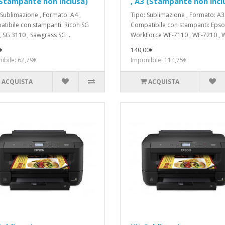
Stampante non inclusa)
, A3 (Stampante non incl
 Sublimazione , Formato: A4 ,
Tipo: Sublimazione , Formato: A3 
tibile con stampanti: Ricoh SG
Compatibile con stampanti: Eps
, SG 3110 , Sawgrass SG ..
WorkForce WF-7110 , WF‑7210 , W
€
140,00€
ibile: 62,79€
Imponibile: 114,75€
ACQUISTA
ACQUISTA