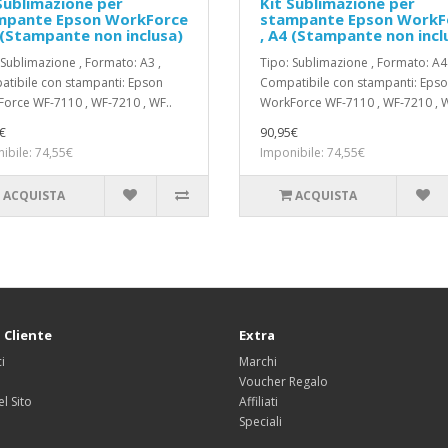
Sublimazione per
Kit Sublimazione per
mpante Epson WorkForce
stampante Epson WorkF
 (Stampante non inclusa)
, A4 (Stampante non incl
 Sublimazione , Formato: A3 ,
Tipo: Sublimazione , Formato: A4 
tibile con stampanti: Epson
Compatibile con stampanti: Eps
orce WF-7110 , WF‑7210 , WF..
WorkForce WF-7110 , WF‑7210 , W
€
90,95€
ibile: 74,55€
Imponibile: 74,55€
ACQUISTA
ACQUISTA
 Cliente
Extra
i
Marchi
Voucher Regalo
l Sito
Affiliati
Speciali