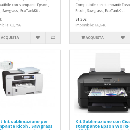
tibile con stampanti: Epson ,
Compatibile con stampanti: Epso
, Sawgrass , EcoTankKit ..
Ricoh , Sawgrass , EcoTankKit ..
€
81,30€
ibile: 62,79€
Imponibile: 66,64€
ACQUISTA
ACQUISTA
t kit sublimazione per
Kit Sublimazione con Cis
mpante Ricoh , Sawgrass
stampante Epson WorkF