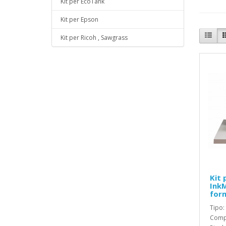
Kit per EcoTank
Kit per Epson
Kit per Ricoh , Sawgrass
Kit 
Ink
for
Tipo:
Compa