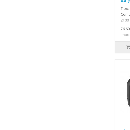
A4 (
Tipo:
Compa
2100 
76,60
Impon