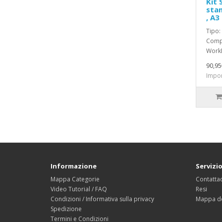
Kit 
sta
, A3
Tipo:
Compa
WorkF
90,95
Impon
Informazione
Servizio
Mappa Categorie
Contattac
Video Tutorial / FAQ
Resi
Condizioni / Informativa sulla privacy
Mappa de
Spedizione
Termini e Condizioni