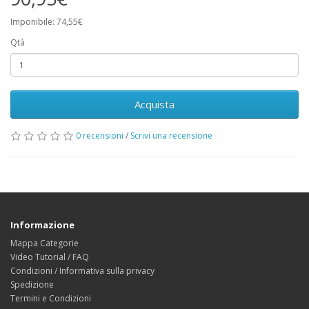
Imponibile: 74,55€
Qtà
Acquista
0 recensioni
/
Scrivi una recensione
Informazione
Mappa Categorie
Video Tutorial / FAQ
Condizioni / Informativa sulla privacy
Spedizione
Termini e Condizioni