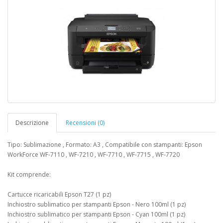
Descrizione
Recensioni (0)
Tipo: Sublimazione , Formato: A3 , Compatibile con stampanti: Epson
WorkForce WF-7110 , WF‑7210 , WF‑7710 , WF-7715 , WF‑7720
Kit comprende:
Cartucce ricaricabili Epson T27 (1 pz)
Inchiostro sublimatico per stampanti Epson - Nero 100ml (1 pz)
Inchiostro sublimatico per stampanti Epson - Cyan 100ml (1 pz)