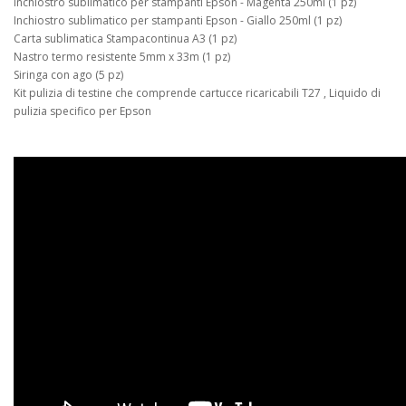
Inchiostro sublimatico per stampanti Epson - Magenta 250ml (1 pz)
Inchiostro sublimatico per stampanti Epson - Giallo 250ml (1 pz)
Carta sublimatica Stampacontinua A3 (1 pz)
Nastro termo resistente 5mm x 33m (1 pz)
Siringa con ago (5 pz)
Kit pulizia di testine che comprende cartucce ricaricabili T27 , Liquido di
pulizia specifico per Epson