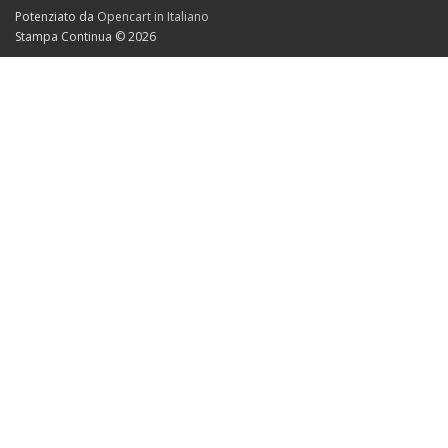
Potenziato da
Opencart in Italiano
Stampa Continua © 2026