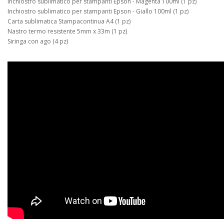
Inchiostro sublimatico per stampanti Epson - Magenta 100ml (1 pz)
Inchiostro sublimatico per stampanti Epson - Giallo 100ml (1 pz)
Carta sublimatica Stampacontinua A4 (1 pz)
Nastro termo resistente 5mm x 33m (1 pz)
Siringa con ago (4 pz)