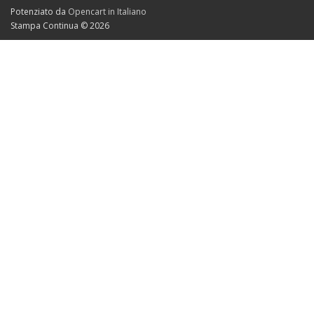
Potenziato da
Opencart in Italiano
Stampa Continua © 2026