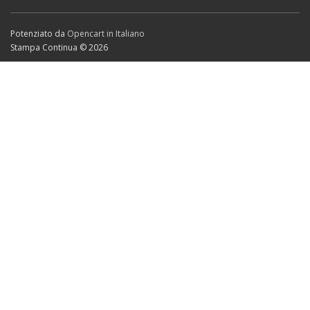
Potenziato da
Opencart in Italiano
Stampa Continua © 2026