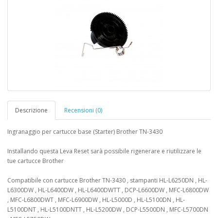
Descrizione
Recensioni (0)
Ingranaggio per cartucce base (Starter) Brother TN-3430
Installando questa Leva Reset sarà possibile rigenerare e riutilizzare le
tue cartucce Brother
Compatibile con cartucce Brother TN-3430 , stampanti HL-L6250DN , HL-
L6300DW , HL-L6400DW , HL-L6400DWTT , DCP-L6600DW , MFC-L6800DW
, MFC-L6800DWT , MFC-L6900DW , HL-L5000D , HL-L5100DN , HL-
L5100DNT , HL-L5100DNTT , HL-L5200DW , DCP-L5500DN , MFC-L5700DN