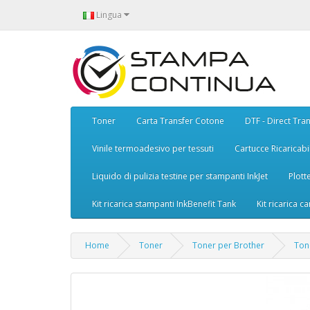
Lingua
Toner
Carta Transfer Cotone
DTF - Direct Tran
Vinile termoadesivo per tessuti
Cartucce Ricaricabil
Liquido di pulizia testine per stampanti InkJet
Plott
Kit ricarica stampanti InkBenefit Tank
Kit ricarica ca
Home
Toner
Toner per Brother
Ton