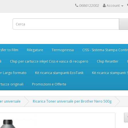
0686122002
Account
sfer to Film
Rilegature
Termopressa
CISS - Sistema Stampa Conti
i
Chip per cartucce inkjet Ciss e vasca di recupero
Chip Resetter
er Largo formato
Kit ricarica stampanti EcoTank
Kit ricarica stampanti
rtucce originali
Promozioni e Offerte
er universale
Ricarica Toner universale per Brother Nero 500g