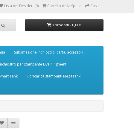
Lista dei Desideri (0)
Carrello della Spesa
Cassa
0 prodotti - 0,00€
nua
Sublimazione inchiostro, carta, accessori
Inchiostro per stampante Dye / Pigment
 Smart Tank
Kit ricarica stampanti MegaTank