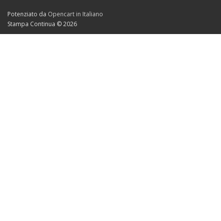
Potenziato da
Opencart in Italiano
Stampa Continua © 2026