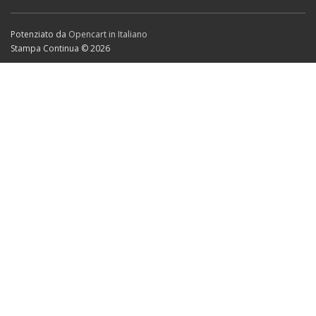
Potenziato da
Opencart in Italiano
Stampa Continua © 2026