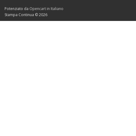
Potenziato da
Opencart in Italiano
Stampa Continua © 2026