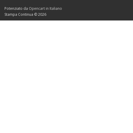
Potenziato da
Opencart in Italiano
Stampa Continua © 2026