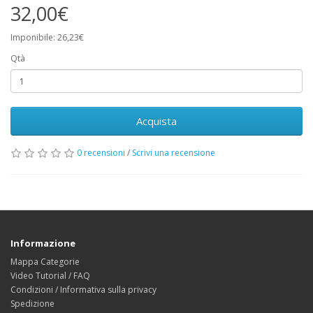
32,00€
Imponibile: 26,23€
Qtà
Acquista
0 recensioni
/
Scrivi una recensione
Informazione
Mappa Categorie
Video Tutorial / FAQ
Condizioni / Informativa sulla privacy
Spedizione