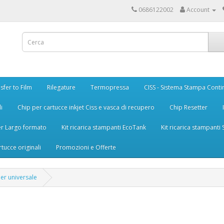
0686122002
Account
sfer to Film
Rilegature
Termopressa
CISS - Sistema Stampa Conti
i
Chip per cartucce inkjet Ciss e vasca di recupero
Chip Resetter
er Largo formato
Kit ricarica stampanti EcoTank
Kit ricarica stampanti
rtucce originali
Promozioni e Offerte
er universale