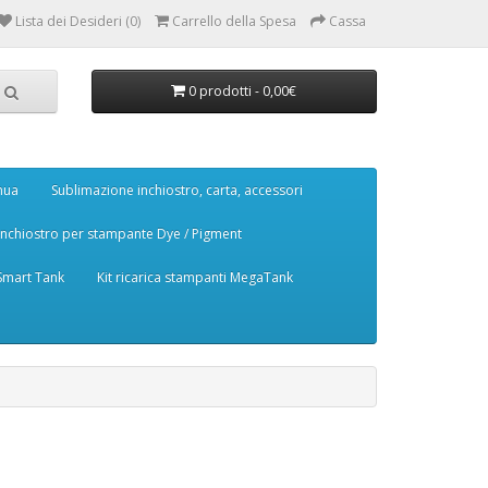
Lista dei Desideri (0)
Carrello della Spesa
Cassa
0 prodotti - 0,00€
nua
Sublimazione inchiostro, carta, accessori
Inchiostro per stampante Dye / Pigment
 Smart Tank
Kit ricarica stampanti MegaTank