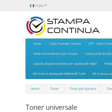
Lingua
Toner
Carta Transfer Cotone
DTF - Direct Tran
Vinile termoadesivo per tessuti
Cartucce Ricaricabil
Liquido di pulizia testine per stampanti InkJet
Plott
Kit ricarica stampanti InkBenefit Tank
Kit ricarica ca
Home
Toner
Toner per Kyocera
Ton
Toner universale