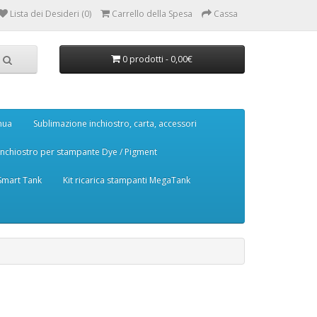
Lista dei Desideri (0)
Carrello della Spesa
Cassa
0 prodotti - 0,00€
nua
Sublimazione inchiostro, carta, accessori
Inchiostro per stampante Dye / Pigment
 Smart Tank
Kit ricarica stampanti MegaTank