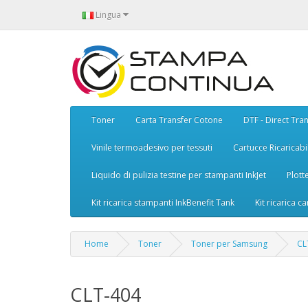
Lingua
Toner
Carta Transfer Cotone
DTF - Direct Tran
Vinile termoadesivo per tessuti
Cartucce Ricaricabil
Liquido di pulizia testine per stampanti InkJet
Plott
Kit ricarica stampanti InkBenefit Tank
Kit ricarica ca
Home
Toner
Toner per Samsung
CL
CLT-404