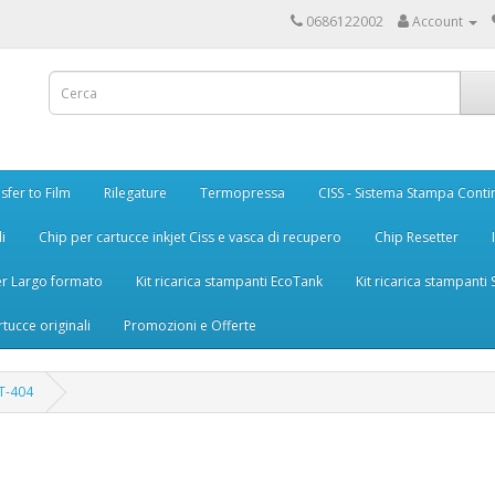
0686122002
Account
sfer to Film
Rilegature
Termopressa
CISS - Sistema Stampa Conti
i
Chip per cartucce inkjet Ciss e vasca di recupero
Chip Resetter
er Largo formato
Kit ricarica stampanti EcoTank
Kit ricarica stampanti
rtucce originali
Promozioni e Offerte
T-404