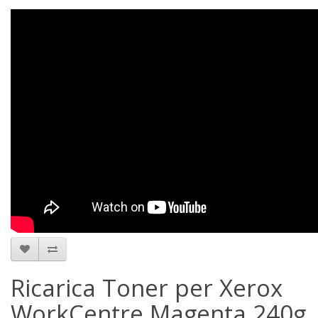
Ricarica Toner per Xerox
WorkCentre Magenta 240g