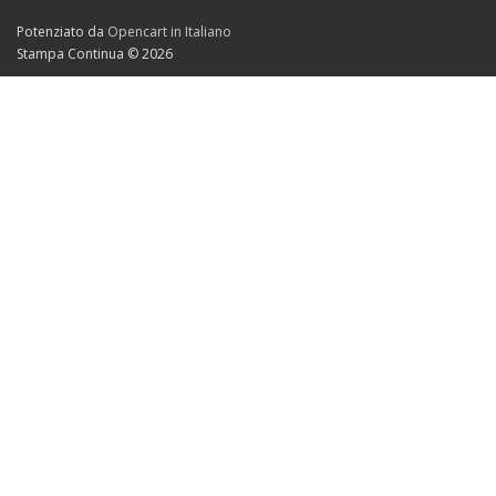
Potenziato da
Opencart in Italiano
Stampa Continua © 2026