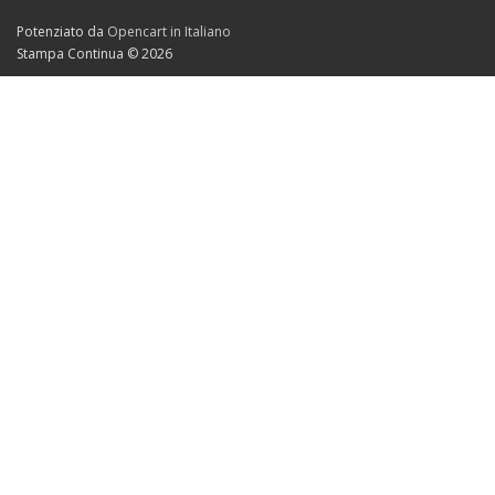
Potenziato da
Opencart in Italiano
Stampa Continua © 2026