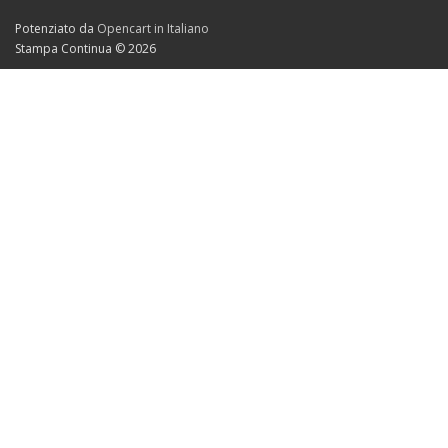
Potenziato da
Opencart in Italiano
Stampa Continua © 2026