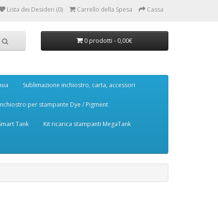
Lista dei Desideri (0)
Carrello della Spesa
Cassa
0 prodotti - 0,00€
nua
Sublimazione inchiostro, carta, accessori
Inchiostro per stampante Dye / Pigment
 Smart Tank
Kit ricarica stampanti MegaTank