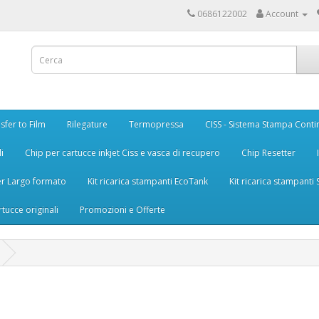
0686122002
Account
sfer to Film
Rilegature
Termopressa
CISS - Sistema Stampa Conti
i
Chip per cartucce inkjet Ciss e vasca di recupero
Chip Resetter
er Largo formato
Kit ricarica stampanti EcoTank
Kit ricarica stampanti
rtucce originali
Promozioni e Offerte