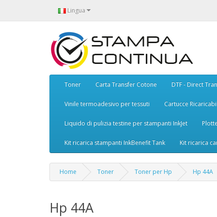
Lingua
Toner
Carta Transfer Cotone
DTF - Direct Tran
Vinile termoadesivo per tessuti
Cartucce Ricaricabil
Liquido di pulizia testine per stampanti InkJet
Plott
Kit ricarica stampanti InkBenefit Tank
Kit ricarica ca
Home
Toner
Toner per Hp
Hp 44A
Hp 44A