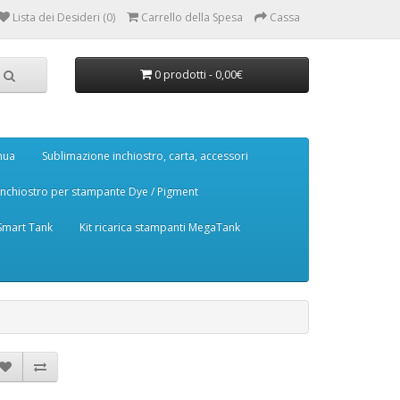
Lista dei Desideri (0)
Carrello della Spesa
Cassa
0 prodotti - 0,00€
nua
Sublimazione inchiostro, carta, accessori
Inchiostro per stampante Dye / Pigment
 Smart Tank
Kit ricarica stampanti MegaTank