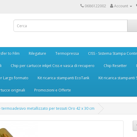
0686122002
Account
sfer to Film
Rilegature
Termopressa
CISS - Sistema Stampa Conti
i
Chip per cartucce inkjet Ciss e vasca di recupero
Chip Resetter
er Largo formato
Kit ricarica stampanti EcoTank
Kit ricarica stampanti
rtucce originali
Promozioni e Offerte
le termoadesivo metallizzato per tessuti Oro 42 x 30 cm