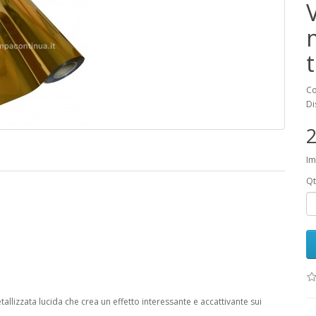
Co
Di
2
Im
Qt
allizzata lucida che crea un effetto interessante e accattivante sui