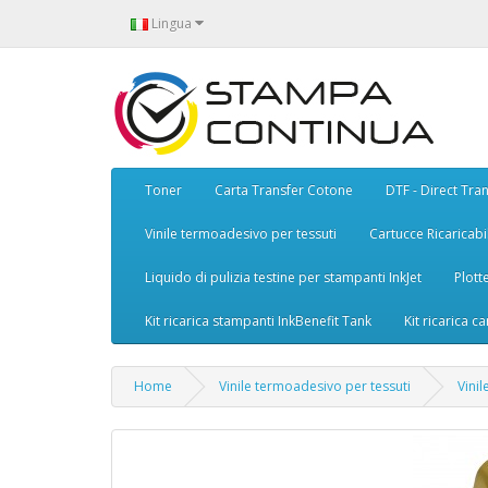
Lingua
Toner
Carta Transfer Cotone
DTF - Direct Tran
Vinile termoadesivo per tessuti
Cartucce Ricaricabil
Liquido di pulizia testine per stampanti InkJet
Plott
Kit ricarica stampanti InkBenefit Tank
Kit ricarica ca
Home
Vinile termoadesivo per tessuti
Vini