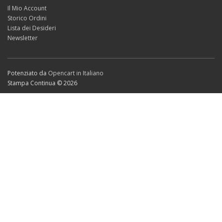
Il Mio Account
Storico Ordini
Lista dei Desideri
Newsletter
Potenziato da
Opencart in Italiano
Stampa Continua © 2026