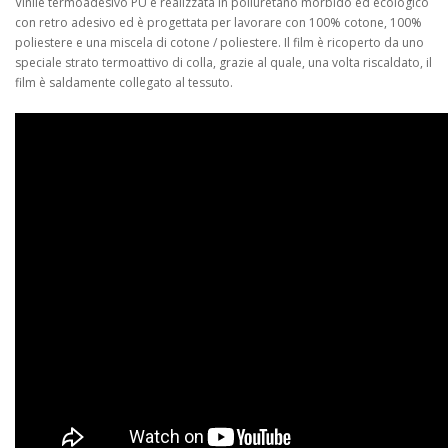
Vinile termoadesivo PU è realizzata in poliuretano morbido ed ecologico
con retro adesivo ed è progettata per lavorare con 100% cotone, 100%
poliestere e una miscela di cotone / poliestere. Il film è ricoperto da uno
speciale strato termoattivo di colla, grazie al quale, una volta riscaldato, il
film è saldamente collegato al tessuto.