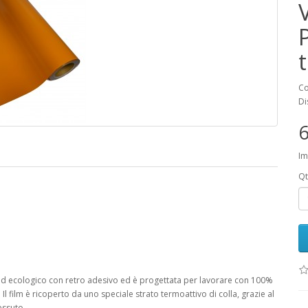
Co
Di
6
Im
Qt
ed ecologico con retro adesivo ed è progettata per lavorare con 100%
l film è ricoperto da uno speciale strato termoattivo di colla, grazie al
essuto.