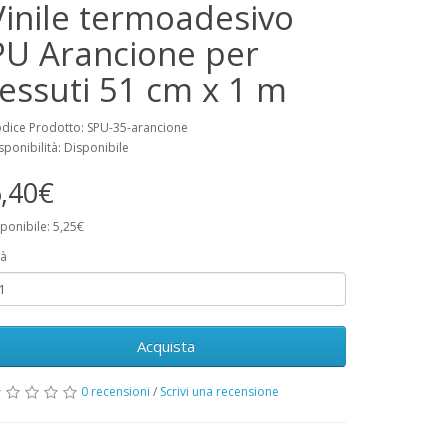
Vinile termoadesivo
PU Arancione per
tessuti 51 cm x 1 m
dice Prodotto: SPU-35-arancione
sponibilità: Disponibile
,40€
ponibile: 5,25€
à
Acquista
0 recensioni
/
Scrivi una recensione