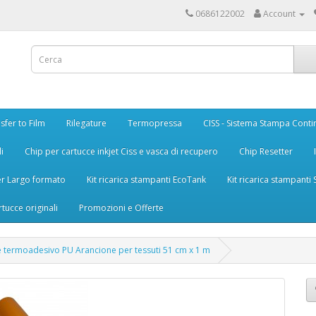
0686122002
Account
sfer to Film
Rilegature
Termopressa
CISS - Sistema Stampa Conti
i
Chip per cartucce inkjet Ciss e vasca di recupero
Chip Resetter
er Largo formato
Kit ricarica stampanti EcoTank
Kit ricarica stampanti
rtucce originali
Promozioni e Offerte
le termoadesivo PU Arancione per tessuti 51 cm x 1 m