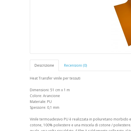
Descrizione
Recensioni (0)
Heat Transfer vinile per tessuti
Dimensioni: 51 cm x 1 m
Colore: Arancione
Materiale: PU
Spessore: 0,1 mm
Vinile termoadesivo PU è realizzata in poliuretano morbido 
cotone, 100% poliestere e una miscela di cotone / poliestere. I
quale, una volta riscaldato, il film è saldamente collegato al t