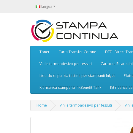
Lingua
Toner
Carta Transfer Cotone
DTF - Direct Tran
Vinile termoadesivo per tessuti
Cartucce Ricaricabil
Liquido di pulizia testine per stampanti InkJet
Plott
Kit ricarica stampanti InkBenefit Tank
Kit ricarica ca
Home
Vinile termoadesivo per tessuti
Vini