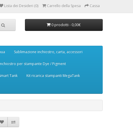
Lista dei Desideri (0)
Carrello della Spesa
Cassa
0 prodotti - 0,00€
nua
Sublimazione inchiostro, carta, accessori
Inchiostro per stampante Dye / Pigment
 Smart Tank
Kit ricarica stampanti MegaTank