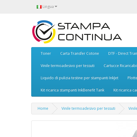
Lingua
Toner
Carta Transfer Cotone
DTF - Direct Tran
Vinile termoadesivo per tessuti
Cartucce Ricaricabil
Liquido di pulizia testine per stampanti InkJet
Plott
Kit ricarica stampanti InkBenefit Tank
Kit ricarica ca
Home
Vinile termoadesivo per tessuti
Vini