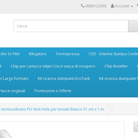
0686122002
Account
sfer to Film
Rilegature
Termopressa
CISS - Sistema Stampa Conti
i
Chip per cartucce inkjet Ciss e vasca di recupero
Chip Resetter
er Largo formato
Kit ricarica stampanti EcoTank
Kit ricarica stampanti
rtucce originali
Promozioni e Offerte
le termoadesivo PU Vent Hole per tessuti Bianco 51 cm x 1 m