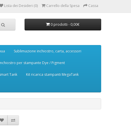
Lista dei Desideri (0)
Carrello della Spesa
Cassa
0 prodotti - 0,00€
nua
Sublimazione inchiostro, carta, accessori
Inchiostro per stampante Dye / Pigment
 Smart Tank
Kit ricarica stampanti MegaTank