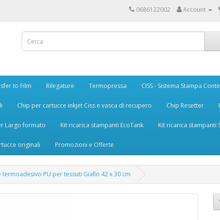
0686122002
Account
sfer to Film
Rilegature
Termopressa
CISS - Sistema Stampa Conti
i
Chip per cartucce inkjet Ciss e vasca di recupero
Chip Resetter
er Largo formato
Kit ricarica stampanti EcoTank
Kit ricarica stampanti
rtucce originali
Promozioni e Offerte
le termoadesivo PU per tessuti Giallo 42 x 30 cm