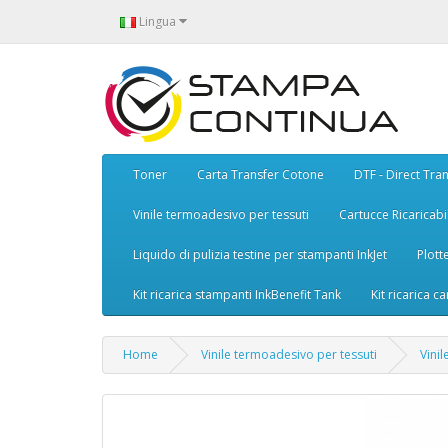
Lingua
Toner
Carta Transfer Cotone
DTF - Direct Tran
Vinile termoadesivo per tessuti
Cartucce Ricaricabil
Liquido di pulizia testine per stampanti InkJet
Plott
Kit ricarica stampanti InkBenefit Tank
Kit ricarica ca
Home
Vinile termoadesivo per tessuti
Vini