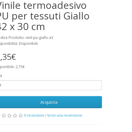
Vinile termoadesivo
PU per tessuti Giallo
42 x 30 cm
dice Prodotto: vinil-pu-giallo-a3
sponibilità: Disponibile
,35€
ponibile: 2,75€
à
Acquista
0 recensioni
/
Scrivi una recensione