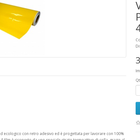
Co
Di
3
Im
Qt
ed ecologico con retro adesivo ed è progettata per lavorare con 100%
l film è ricoperto da uno speciale strato termoattivo di colla, grazie al