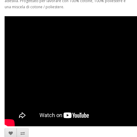
adesiva. Progettato per lavorare con 100% cotone, 100% poliestere e
una miscela di cotone / poliestere.