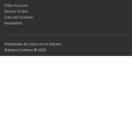
Il Mio Account
Storico Ordini
Lista dei Desideri
Newsletter
Potenziato da
Opencart in Italiano
Stampa Continua © 2026