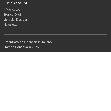
Il Mio Account
Il Mio Account
Storico Ordini
Lista dei Desideri
Newsletter
Potenziato da
Opencart in Italiano
Stampa Continua © 2026