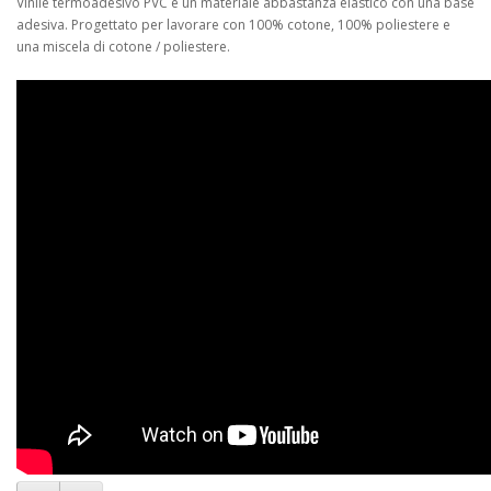
Vinile termoadesivo PVC è un materiale abbastanza elastico con una base
adesiva. Progettato per lavorare con 100% cotone, 100% poliestere e
una miscela di cotone / poliestere.