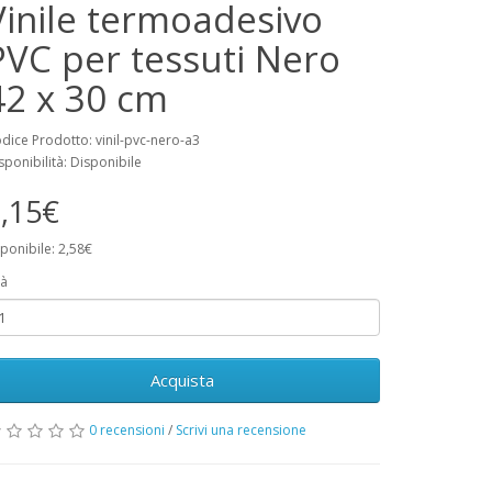
Vinile termoadesivo
PVC per tessuti Nero
42 x 30 cm
dice Prodotto: vinil-pvc-nero-a3
sponibilità: Disponibile
,15€
ponibile: 2,58€
à
Acquista
0 recensioni
/
Scrivi una recensione