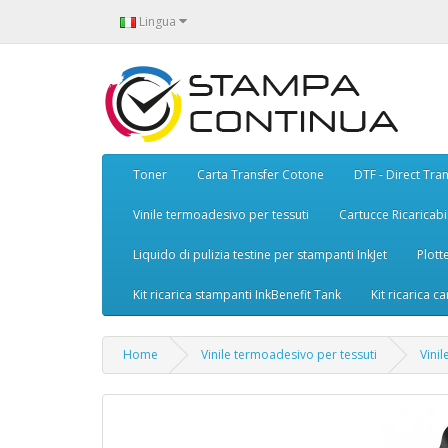
Lingua
Toner
Carta Transfer Cotone
DTF - Direct Tran
Vinile termoadesivo per tessuti
Cartucce Ricaricabil
Liquido di pulizia testine per stampanti InkJet
Plott
Kit ricarica stampanti InkBenefit Tank
Kit ricarica ca
Home
Vinile termoadesivo per tessuti
Vini