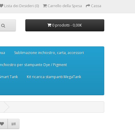
Lista dei Desideri (0)
Carrello della Spesa
Cassa
0 prodotti - 0,00€
nua
Sublimazione inchiostro, carta, accessori
Inchiostro per stampante Dye / Pigment
 Smart Tank
Kit ricarica stampanti MegaTank
m