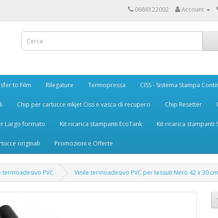
0686122002
Account
sfer to Film
Rilegature
Termopressa
CISS - Sistema Stampa Conti
i
Chip per cartucce inkjet Ciss e vasca di recupero
Chip Resetter
er Largo formato
Kit ricarica stampanti EcoTank
Kit ricarica stampanti
rtucce originali
Promozioni e Offerte
le termoadesivo PVC
Vinile termoadesivo PVC per tessuti Nero 42 x 30 c