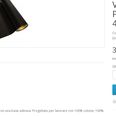
Co
Di
3
Im
Qt
 con una base adesiva. Progettato per lavorare con 100% cotone, 100%