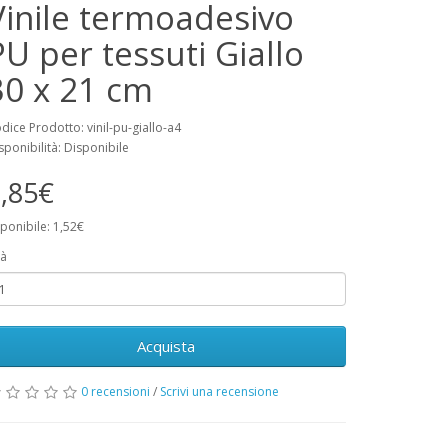
Vinile termoadesivo
PU per tessuti Giallo
30 x 21 cm
dice Prodotto: vinil-pu-giallo-a4
sponibilità: Disponibile
,85€
ponibile: 1,52€
à
Acquista
0 recensioni
/
Scrivi una recensione