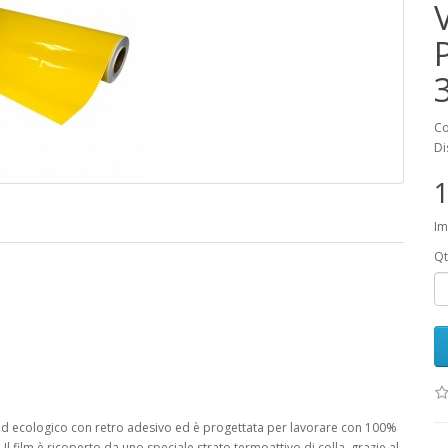
Co
Di
1
Im
Qt
ed ecologico con retro adesivo ed è progettata per lavorare con 100%
l film è ricoperto da uno speciale strato termoattivo di colla, grazie al