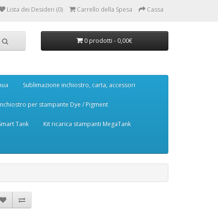
Lista dei Desideri (0)
Carrello della Spesa
Cassa
0 prodotti - 0,00€
nua
Sublimazione inchiostro, carta, accessori
Inchiostro per stampante Dye / Pigment
 Smart Tank
Kit ricarica stampanti MegaTank