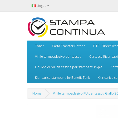
Lingua
Toner
Carta Transfer Cotone
DTF - Direct Tran
Vinile termoadesivo per tessuti
Cartucce Ricaricabil
Liquido di pulizia testine per stampanti InkJet
Plott
Kit ricarica stampanti InkBenefit Tank
Kit ricarica ca
Home
Vinile termoadesivo PU per tessuti Giallo 3