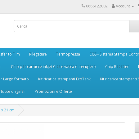
0686122002
Account
sfer to Film
Rilegature
Termopressa
CISS - Sistema Stampa Conti
i
Chip per cartucce inkjet Ciss e vasca di recupero
Chip Resetter
er Largo formato
Kit ricarica stampanti EcoTank
Kit ricarica stampanti
rtucce originali
Promozioni e Offerte
0 x 21 cm