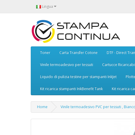
Lingua
Toner
Carta Transfer Cotone
DTF - Direct Tran
Vinile termoadesivo per tessuti
Cartucce Ricaricabil
Liquido di pulizia testine per stampanti InkJet
Plott
Kit ricarica stampanti InkBenefit Tank
Kit ricarica ca
Home
Vinile termoadesivo PVC per tessuti , Bianc