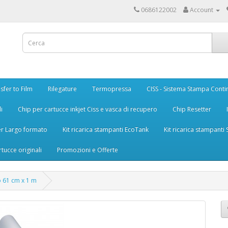
0686122002
Account
sfer to Film
Rilegature
Termopressa
CISS - Sistema Stampa Conti
i
Chip per cartucce inkjet Ciss e vasca di recupero
Chip Resetter
er Largo formato
Kit ricarica stampanti EcoTank
Kit ricarica stampanti
rtucce originali
Promozioni e Offerte
o 61 cm x 1 m