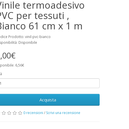
Vinile termoadesivo
PVC per tessuti ,
Bianco 61 cm x 1 m
dice Prodotto: vinil-pvc-bianco
sponibilità: Disponibile
,00€
ponibile: 6,56€
à
Acquista
0 recensioni
/
Scrivi una recensione