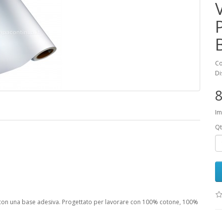
Co
Di
8
Im
Qt
 con una base adesiva. Progettato per lavorare con 100% cotone, 100%