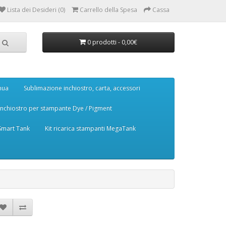
Lista dei Desideri (0)
Carrello della Spesa
Cassa
0 prodotti - 0,00€
nua
Sublimazione inchiostro, carta, accessori
Inchiostro per stampante Dye / Pigment
 Smart Tank
Kit ricarica stampanti MegaTank