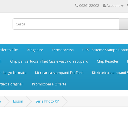
0686122002
Account
sfer to Film
Rilegature
Termopressa
CISS - Sistema Stampa Conti
i
Chip per cartucce inkjet Ciss e vasca di recupero
Chip Resetter
er Largo formato
Kit ricarica stampanti EcoTank
Kit ricarica stampanti
rtucce originali
Promozioni e Offerte
e
Epson
Serie Photo XP