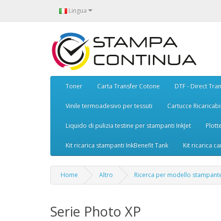
Lingua
Toner
Carta Transfer Cotone
DTF - Direct Tran
Vinile termoadesivo per tessuti
Cartucce Ricaricabil
Liquido di pulizia testine per stampanti InkJet
Plott
Kit ricarica stampanti InkBenefit Tank
Kit ricarica ca
Home
Altro
Ricerca per modello stampant
Serie Photo XP