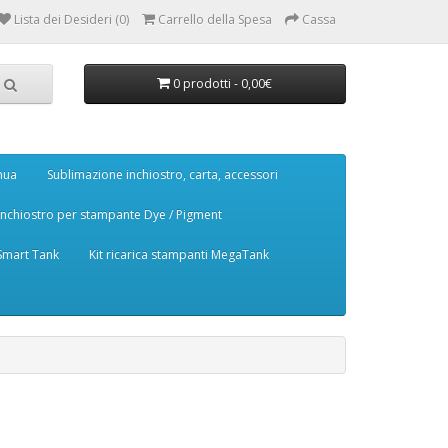
Lista dei Desideri (0)
Carrello della Spesa
Cassa
0 prodotti - 0,00€
nua
Sublimazione inchiostro, carta, accessori
Inchiostro per stampante Dye / Pigment
 Smart Tank
Kit ricarica stampanti MegaTank